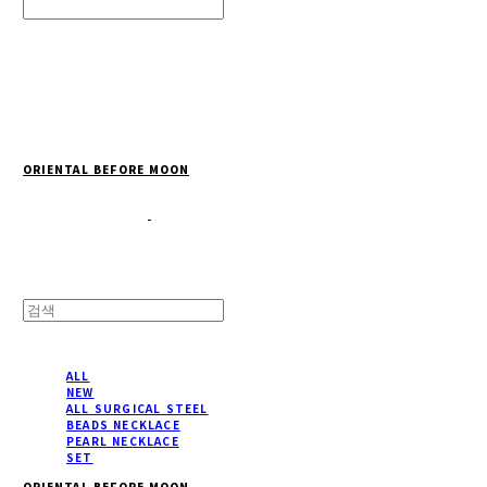
Search
검색
Log In
로그인
Cart
장바구니
ORIENTAL BEFORE MOON
ALL
NEW
ALL SURGICAL STEEL
BEADS NECKLACE
PEARL NECKLACE
SET
ORIENTAL BEFORE MOON