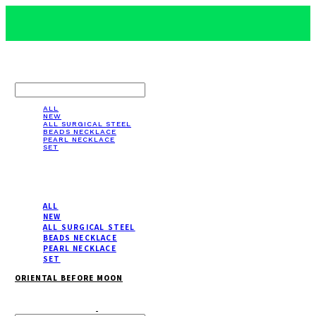
LOG IN
로그인
ALL
NEW
ALL SURGICAL STEEL
BEADS NECKLACE
PEARL NECKLACE
SET
ALL
NEW
ALL SURGICAL STEEL
BEADS NECKLACE
PEARL NECKLACE
SET
ORIENTAL BEFORE MOON