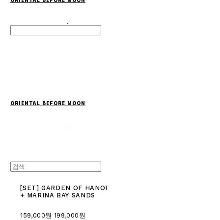
Search
검색
Log In
로그인
Cart
장바구니
ORIENTAL BEFORE MOON
[SET] GARDEN OF HANOI
+ MARINA BAY SANDS
159,000원
199,000원