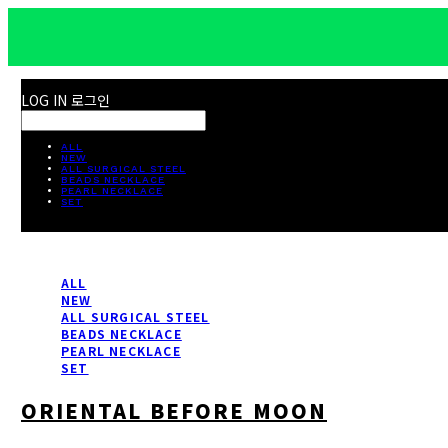
LOG IN
로그인
ALL
NEW
ALL SURGICAL STEEL
BEADS NECKLACE
PEARL NECKLACE
SET
ALL
NEW
ALL SURGICAL STEEL
BEADS NECKLACE
PEARL NECKLACE
SET
ORIENTAL BEFORE MOON