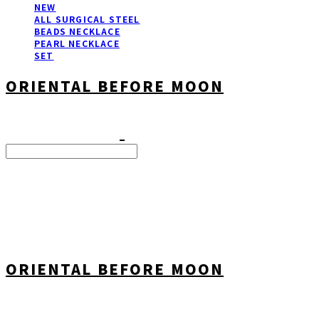
NEW
ALL SURGICAL STEEL
BEADS NECKLACE
PEARL NECKLACE
SET
ORIENTAL BEFORE MOON
Search
검색
Log In
로그인
Cart
장바구니
ORIENTAL BEFORE MOON