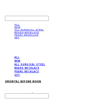
LOG IN
로그인
ALL
NEW
ALL SURGICAL STEEL
BEADS NECKLACE
PEARL NECKLACE
SET
ALL
NEW
ALL SURGICAL STEEL
BEADS NECKLACE
PEARL NECKLACE
SET
ORIENTAL BEFORE MOON
Search
검색
Log In
로그인