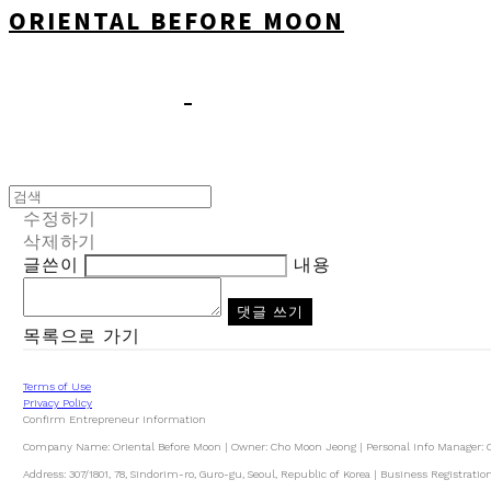
ORIENTAL BEFORE MOON
수정하기
삭제하기
글쓴이
내용
댓글 쓰기
목록으로 가기
Terms of Use
Privacy Policy
Confirm Entrepreneur Information
Company Name: Oriental Before Moon | Owner: Cho Moon Jeong | Personal Info Manager:
Address: 307/1801, 78, Sindorim-ro, Guro-gu, Seoul, Republic of Korea | Business Registrat