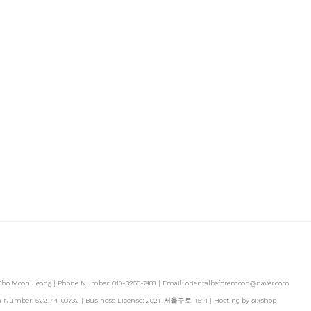
 Cho Moon Jeong | Phone Number: 010-3255-7488 | Email: orientalbeforemoon@naver.com
ion Number:
522-44-00732
| Business License:
2021-서울구로-1514
| Hosting by sixshop