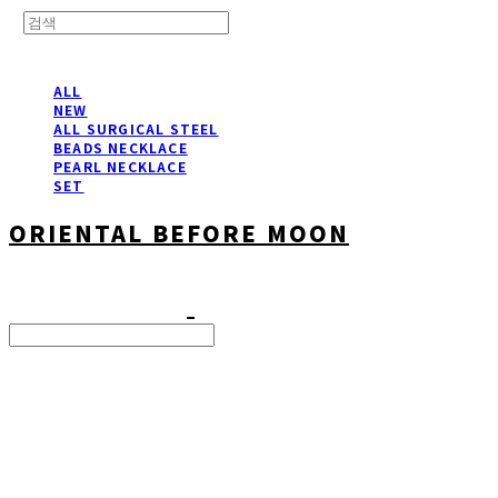
ALL
NEW
ALL SURGICAL STEEL
BEADS NECKLACE
PEARL NECKLACE
SET
ORIENTAL BEFORE MOON
Search
검색
Log In
로그인
Cart
장바구니