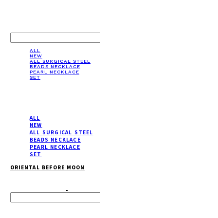
LOG IN
로그인
ALL
NEW
ALL SURGICAL STEEL
BEADS NECKLACE
PEARL NECKLACE
SET
ALL
NEW
ALL SURGICAL STEEL
BEADS NECKLACE
PEARL NECKLACE
SET
ORIENTAL BEFORE MOON
Search
검색
Log In
로그인