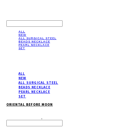
LOG IN
로그인
ALL
NEW
ALL SURGICAL STEEL
BEADS NECKLACE
PEARL NECKLACE
SET
ALL
NEW
ALL SURGICAL STEEL
BEADS NECKLACE
PEARL NECKLACE
SET
ORIENTAL BEFORE MOON
Search
검색
Log In
로그인