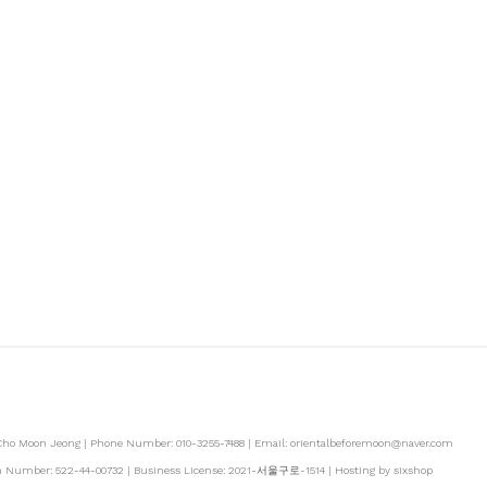
 Cho Moon Jeong | Phone Number: 010-3255-7488 | Email: orientalbeforemoon@naver.com
ion Number:
522-44-00732
| Business License:
2021-서울구로-1514
| Hosting by sixshop