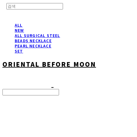
ALL
NEW
ALL SURGICAL STEEL
BEADS NECKLACE
PEARL NECKLACE
SET
ORIENTAL BEFORE MOON
Search
검색
Log In
로그인
Cart
장바구니