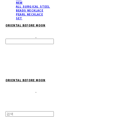
NEW
ALL SURGICAL STEEL
BEADS NECKLACE
PEARL NECKLACE
SET
ORIENTAL BEFORE MOON
Search
검색
Log In
로그인
Cart
장바구니
ORIENTAL BEFORE MOON