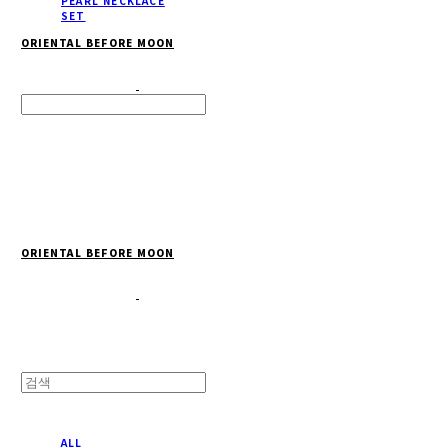
PEARL NECKLACE
SET
ORIENTAL BEFORE MOON
Search
검색
Log In
로그인
Cart
장바구니
ORIENTAL BEFORE MOON
ALL