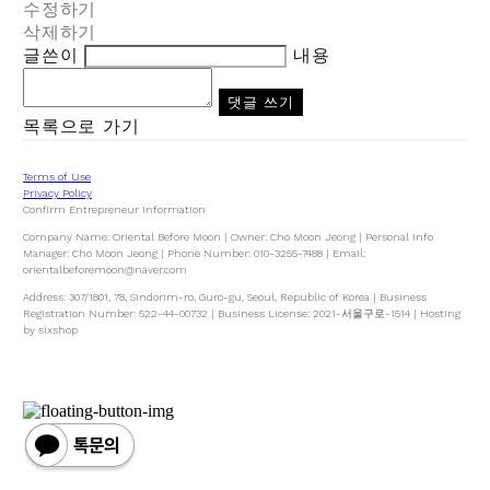
수정하기
삭제하기
글쓴이
내용
댓글 쓰기
목록으로 가기
Terms of Use
Privacy Policy
Confirm Entrepreneur Information
Company Name: Oriental Before Moon | Owner: Cho Moon Jeong | Personal Info
Manager: Cho Moon Jeong | Phone Number: 010-3255-7488 | Email:
orientalbeforemoon@naver.com
Address: 307/1801, 78, Sindorim-ro, Guro-gu, Seoul, Republic of Korea | Business
Registration Number:
522-44-00732
| Business License:
2021-서울구로-1514
| Hosting
by sixshop