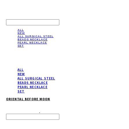
LOG IN
로그인
ALL
NEW
ALL SURGICAL STEEL
BEADS NECKLACE
PEARL NECKLACE
SET
ALL
NEW
ALL SURGICAL STEEL
BEADS NECKLACE
PEARL NECKLACE
SET
ORIENTAL BEFORE MOON
Search
검색
Log In
로그인