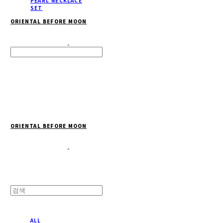
PEARL NECKLACE
SET
ORIENTAL BEFORE MOON
Search
검색
Log In
로그인
Cart
장바구니
ORIENTAL BEFORE MOON
ALL