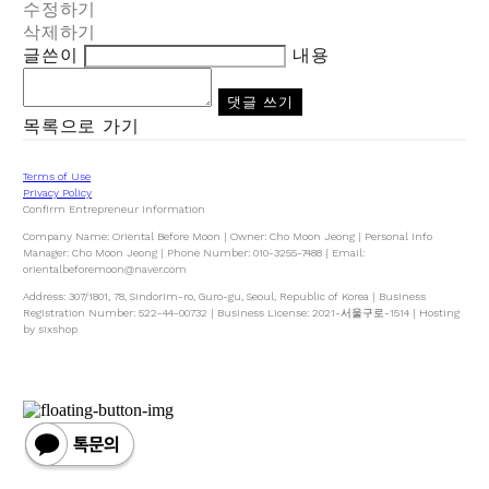
수정하기
삭제하기
글쓴이
내용
댓글 쓰기
목록으로 가기
Terms of Use
Privacy Policy
Confirm Entrepreneur Information
Company Name: Oriental Before Moon | Owner: Cho Moon Jeong | Personal Info
Manager: Cho Moon Jeong | Phone Number: 010-3255-7488 | Email:
orientalbeforemoon@naver.com
Address: 307/1801, 78, Sindorim-ro, Guro-gu, Seoul, Republic of Korea | Business
Registration Number:
522-44-00732
| Business License:
2021-서울구로-1514
| Hosting
by sixshop