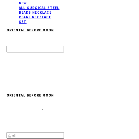
NEW
ALL SURGICAL STEEL
BEADS NECKLACE
PEARL NECKLACE
SET
ORIENTAL BEFORE MOON
Search
검색
Log In
로그인
Cart
장바구니
ORIENTAL BEFORE MOON