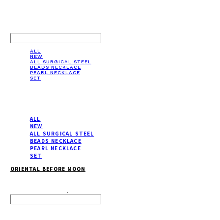
LOG IN
로그인
ALL
NEW
ALL SURGICAL STEEL
BEADS NECKLACE
PEARL NECKLACE
SET
ALL
NEW
ALL SURGICAL STEEL
BEADS NECKLACE
PEARL NECKLACE
SET
ORIENTAL BEFORE MOON
Search
검색
Log In
로그인