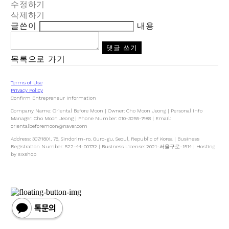
수정하기
삭제하기
글쓴이
내용
댓글 쓰기
목록으로 가기
Terms of Use
Privacy Policy
Confirm Entrepreneur Information
Company Name: Oriental Before Moon | Owner: Cho Moon Jeong | Personal Info
Manager: Cho Moon Jeong | Phone Number: 010-3255-7488 | Email:
orientalbeforemoon@naver.com
Address: 307/1801, 78, Sindorim-ro, Guro-gu, Seoul, Republic of Korea | Business
Registration Number:
522-44-00732
| Business License:
2021-서울구로-1514
| Hosting
by sixshop