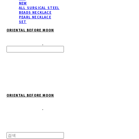
NEW
ALL SURGICAL STEEL
BEADS NECKLACE
PEARL NECKLACE
SET
ORIENTAL BEFORE MOON
Search
검색
Log In
로그인
Cart
장바구니
ORIENTAL BEFORE MOON