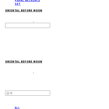
PEARL NECKLACE
SET
ORIENTAL BEFORE MOON
Search
검색
Log In
로그인
Cart
장바구니
ORIENTAL BEFORE MOON
ALL