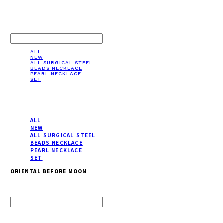
LOG IN
로그인
ALL
NEW
ALL SURGICAL STEEL
BEADS NECKLACE
PEARL NECKLACE
SET
ALL
NEW
ALL SURGICAL STEEL
BEADS NECKLACE
PEARL NECKLACE
SET
ORIENTAL BEFORE MOON
Search
검색
Log In
로그인