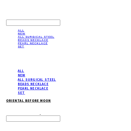
LOG IN
로그인
ALL
NEW
ALL SURGICAL STEEL
BEADS NECKLACE
PEARL NECKLACE
SET
ALL
NEW
ALL SURGICAL STEEL
BEADS NECKLACE
PEARL NECKLACE
SET
ORIENTAL BEFORE MOON
Search
검색
Log In
로그인