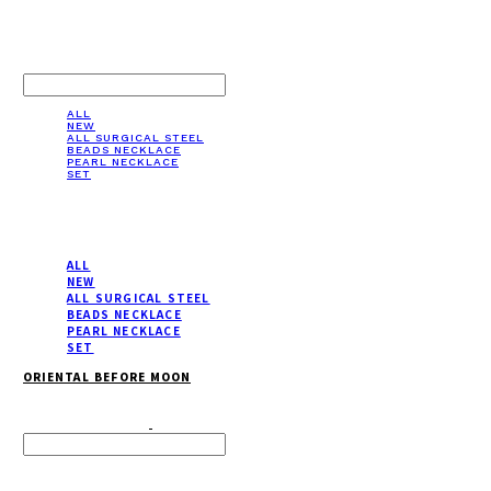
LOG IN
로그인
ALL
NEW
ALL SURGICAL STEEL
BEADS NECKLACE
PEARL NECKLACE
SET
ALL
NEW
ALL SURGICAL STEEL
BEADS NECKLACE
PEARL NECKLACE
SET
ORIENTAL BEFORE MOON
Search
검색
Log In
로그인