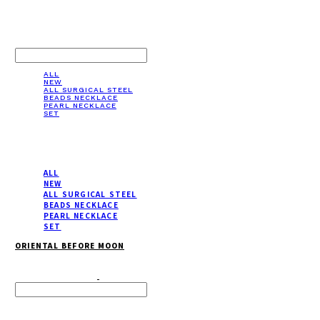
LOG IN
로그인
ALL
NEW
ALL SURGICAL STEEL
BEADS NECKLACE
PEARL NECKLACE
SET
ALL
NEW
ALL SURGICAL STEEL
BEADS NECKLACE
PEARL NECKLACE
SET
ORIENTAL BEFORE MOON
Search
검색
Log In
로그인