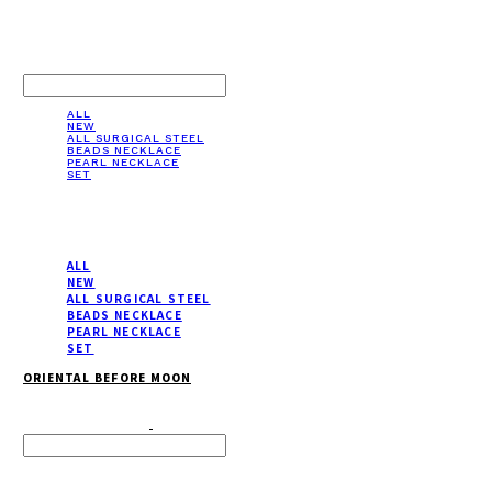
LOG IN
로그인
ALL
NEW
ALL SURGICAL STEEL
BEADS NECKLACE
PEARL NECKLACE
SET
ALL
NEW
ALL SURGICAL STEEL
BEADS NECKLACE
PEARL NECKLACE
SET
ORIENTAL BEFORE MOON
Search
검색
Log In
로그인