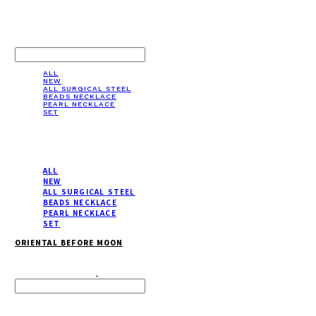
LOG IN
로그인
ALL
NEW
ALL SURGICAL STEEL
BEADS NECKLACE
PEARL NECKLACE
SET
ALL
NEW
ALL SURGICAL STEEL
BEADS NECKLACE
PEARL NECKLACE
SET
ORIENTAL BEFORE MOON
Search
검색
Log In
로그인