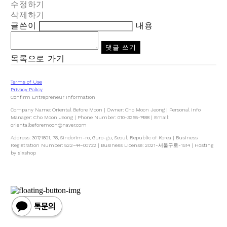
수정하기
삭제하기
글쓴이
내용
댓글 쓰기
목록으로 가기
Terms of Use
Privacy Policy
Confirm Entrepreneur Information
Company Name: Oriental Before Moon | Owner: Cho Moon Jeong | Personal Info
Manager: Cho Moon Jeong | Phone Number: 010-3255-7488 | Email:
orientalbeforemoon@naver.com
Address: 307/1801, 78, Sindorim-ro, Guro-gu, Seoul, Republic of Korea | Business
Registration Number:
522-44-00732
| Business License:
2021-서울구로-1514
| Hosting
by sixshop