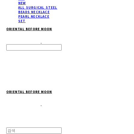
NEW
ALL SURGICAL STEEL
BEADS NECKLACE
PEARL NECKLACE
SET
ORIENTAL BEFORE MOON
Search
검색
Log In
로그인
Cart
장바구니
ORIENTAL BEFORE MOON