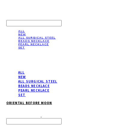
LOG IN
로그인
ALL
NEW
ALL SURGICAL STEEL
BEADS NECKLACE
PEARL NECKLACE
SET
ALL
NEW
ALL SURGICAL STEEL
BEADS NECKLACE
PEARL NECKLACE
SET
ORIENTAL BEFORE MOON
Search
검색
Log In
로그인