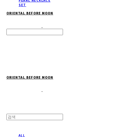
PEARL NECKLACE
SET
ORIENTAL BEFORE MOON
Search
검색
Log In
로그인
Cart
장바구니
ORIENTAL BEFORE MOON
ALL