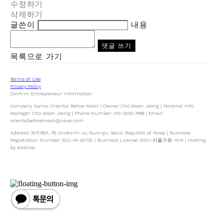
수정하기
삭제하기
글쓴이
내용
댓글 쓰기
목록으로 가기
Terms of Use
Privacy Policy
Confirm Entrepreneur Information
Company Name: Oriental Before Moon | Owner: Cho Moon Jeong | Personal Info
Manager: Cho Moon Jeong | Phone Number: 010-3255-7488 | Email:
orientalbeforemoon@naver.com
Address: 307/1801, 78, Sindorim-ro, Guro-gu, Seoul, Republic of Korea | Business
Registration Number:
522-44-00732
| Business License:
2021-서울구로-1514
| Hosting
by sixshop