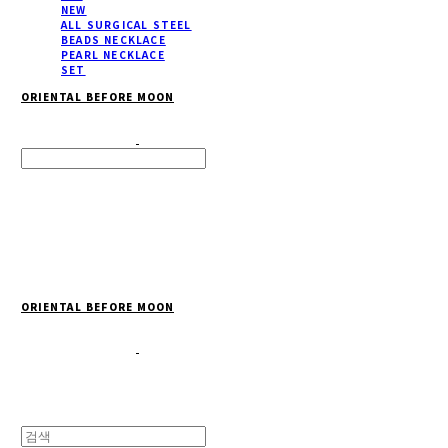
NEW
ALL SURGICAL STEEL
BEADS NECKLACE
PEARL NECKLACE
SET
ORIENTAL BEFORE MOON
Search
검색
Log In
로그인
Cart
장바구니
ORIENTAL BEFORE MOON