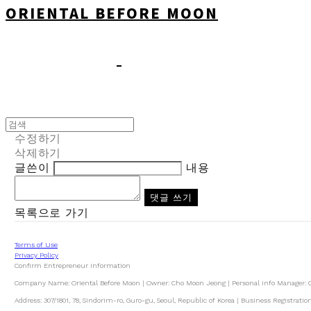
ORIENTAL BEFORE MOON
수정하기
삭제하기
글쓴이
내용
댓글 쓰기
목록으로 가기
Terms of Use
Privacy Policy
Confirm Entrepreneur Information
Company Name: Oriental Before Moon | Owner: Cho Moon Jeong | Personal Info Manager:
Address: 307/1801, 78, Sindorim-ro, Guro-gu, Seoul, Republic of Korea | Business Registrat