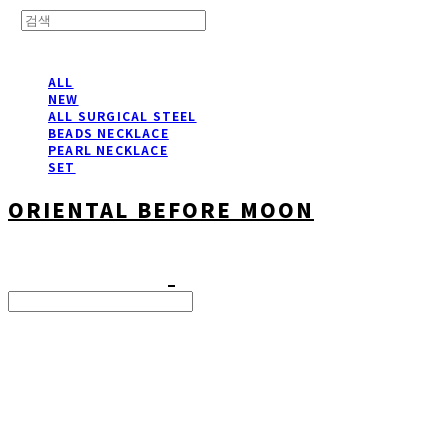
ALL
NEW
ALL SURGICAL STEEL
BEADS NECKLACE
PEARL NECKLACE
SET
ORIENTAL BEFORE MOON
Search
검색
Log In
로그인
Cart
장바구니