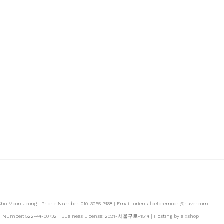
 Cho Moon Jeong | Phone Number: 010-3255-7488 | Email: orientalbeforemoon@naver.com
ion Number:
522-44-00732
| Business License:
2021-서울구로-1514
| Hosting by sixshop