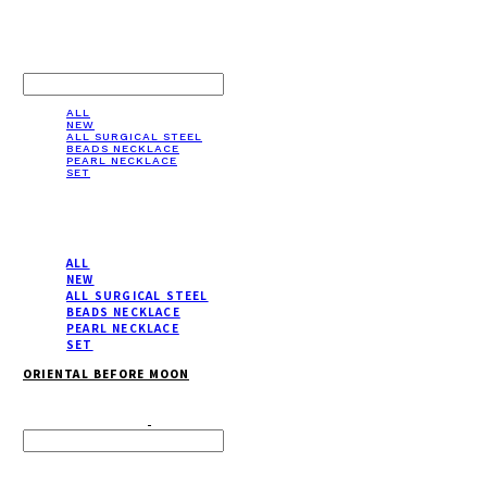
LOG IN
로그인
ALL
NEW
ALL SURGICAL STEEL
BEADS NECKLACE
PEARL NECKLACE
SET
ALL
NEW
ALL SURGICAL STEEL
BEADS NECKLACE
PEARL NECKLACE
SET
ORIENTAL BEFORE MOON
Search
검색
Log In
로그인