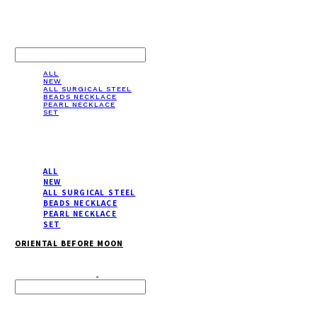
LOG IN
로그인
ALL
NEW
ALL SURGICAL STEEL
BEADS NECKLACE
PEARL NECKLACE
SET
ALL
NEW
ALL SURGICAL STEEL
BEADS NECKLACE
PEARL NECKLACE
SET
ORIENTAL BEFORE MOON
Search
검색
Log In
로그인