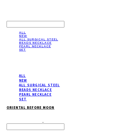
LOG IN
로그인
ALL
NEW
ALL SURGICAL STEEL
BEADS NECKLACE
PEARL NECKLACE
SET
ALL
NEW
ALL SURGICAL STEEL
BEADS NECKLACE
PEARL NECKLACE
SET
ORIENTAL BEFORE MOON
Search
검색
Log In
로그인