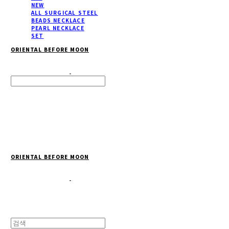
NEW
ALL SURGICAL STEEL
BEADS NECKLACE
PEARL NECKLACE
SET
ORIENTAL BEFORE MOON
Search
검색
Log In
로그인
Cart
장바구니
ORIENTAL BEFORE MOON