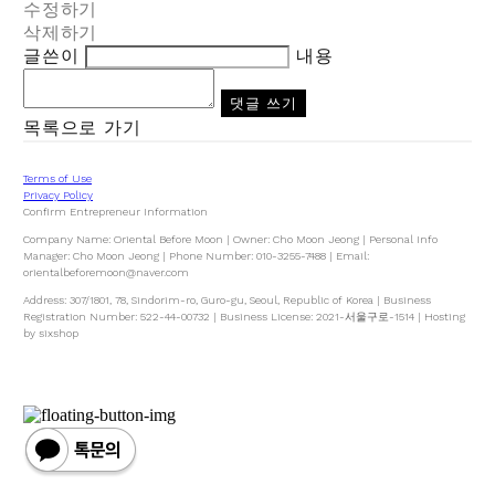
수정하기
삭제하기
글쓴이
내용
댓글 쓰기
목록으로 가기
Terms of Use
Privacy Policy
Confirm Entrepreneur Information
Company Name: Oriental Before Moon | Owner: Cho Moon Jeong | Personal Info
Manager: Cho Moon Jeong | Phone Number: 010-3255-7488 | Email:
orientalbeforemoon@naver.com
Address: 307/1801, 78, Sindorim-ro, Guro-gu, Seoul, Republic of Korea | Business
Registration Number:
522-44-00732
| Business License:
2021-서울구로-1514
| Hosting
by sixshop