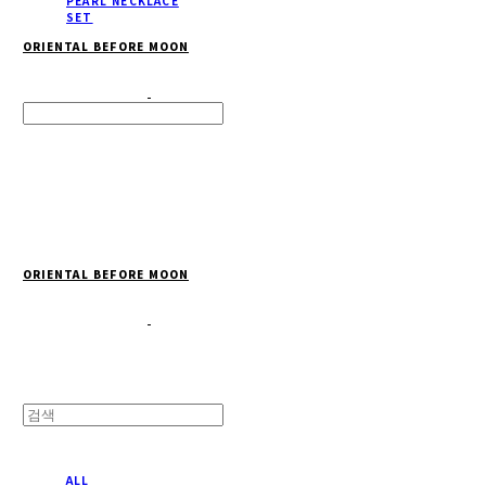
PEARL NECKLACE
SET
ORIENTAL BEFORE MOON
Search
검색
Log In
로그인
Cart
장바구니
ORIENTAL BEFORE MOON
ALL