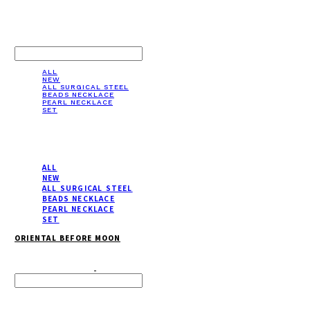
LOG IN
로그인
ALL
NEW
ALL SURGICAL STEEL
BEADS NECKLACE
PEARL NECKLACE
SET
ALL
NEW
ALL SURGICAL STEEL
BEADS NECKLACE
PEARL NECKLACE
SET
ORIENTAL BEFORE MOON
Search
검색
Log In
로그인